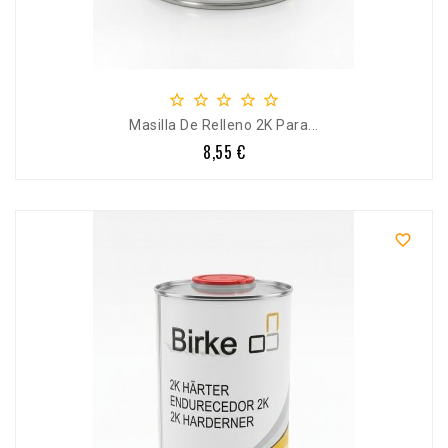





Masilla De Relleno 2K Para...
8,55 €
Precio
