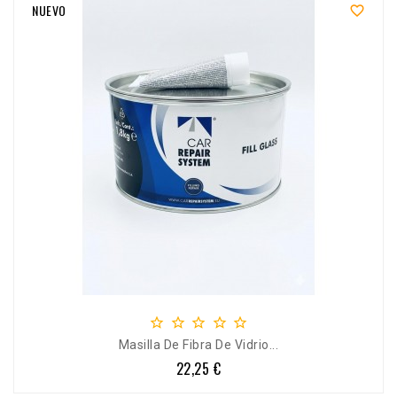
NUEVO






Masilla De Fibra De Vidrio...
22,25 €
Precio