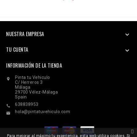
NUESTRA EMPRESA

TU CUENTA

INFORMACIÓN DE LA TIENDA
Pinta tu Vehiculo

C/ Herreros 3
Málaga
29700 Vélez-Málaga
Spain
638838953

hola@pintatuvehiculo.com

Para mejorar al máximo tu experiencia, esta web utiliza cookies. Si