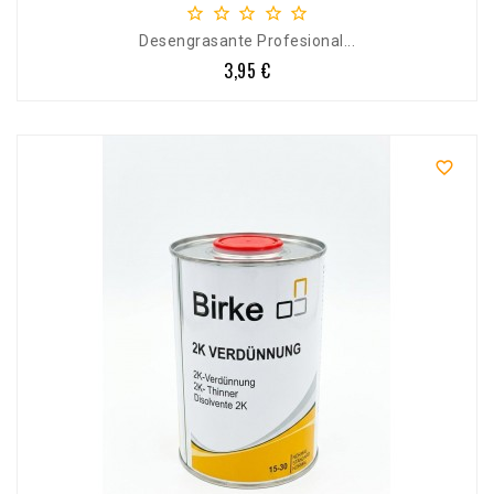





Desengrasante Profesional...
3,95 €
Precio
