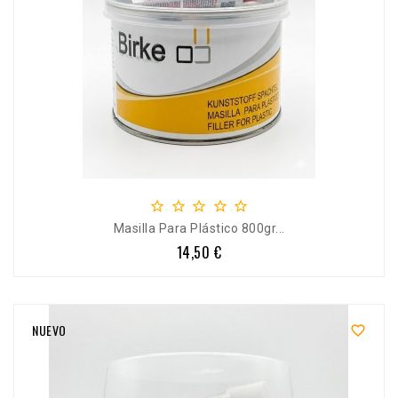





Masilla Para Plástico 800gr...
14,50 €
Precio
NUEVO
