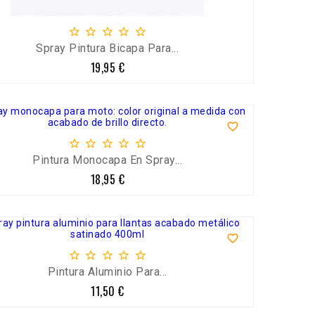





Spray Pintura Bicapa Para...
19,95 €
Precio






Pintura Monocapa En Spray...
18,95 €
Precio






Pintura Aluminio Para...
11,50 €
Precio