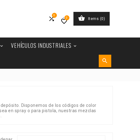
0


0
Items
(0)

VEHÍCULOS INDUSTRIALES


 depósito. Disponemos de los códigos de color
a en spray o para pistola, nuestras mezclas
.
rdenar