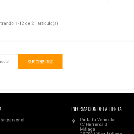
trando 1-12 de 21 artículo(s)
A
INFORMACIÓN DE LA TIENDA
Pinta tu Vehiculo
ión personal

C/ Herreros 3
Málaga
29700 Vélez-Málaga