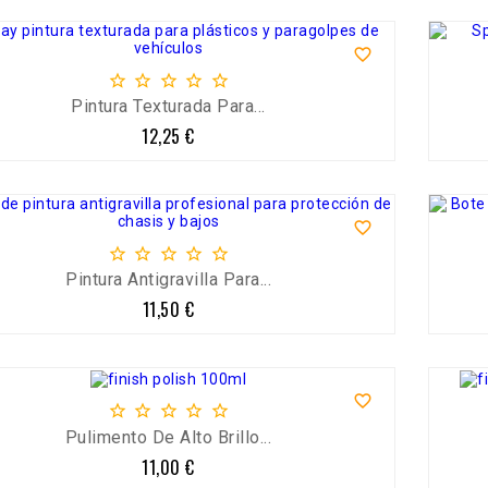






Pintura Texturada Para...
12,25 €
Precio






Pintura Antigravilla Para...
11,50 €
Precio






Pulimento De Alto Brillo...
11,00 €
Precio