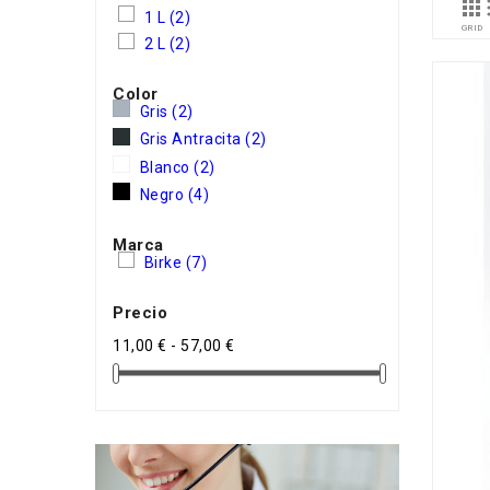

1 L
(2)
GRID
2 L
(2)
Color
Gris
(2)
Gris Antracita
(2)
Blanco
(2)
Negro
(4)
Marca
Birke
(7)
Precio
11,00 € - 57,00 €