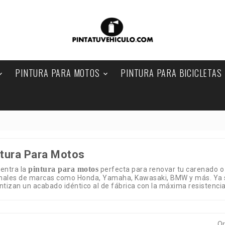
PINTURA PARA MOTOS
PINTURA PARA BICICLETAS


VEHÍCULOS AGRÍCOLAS

ntura Para Motos
pintura para motos
entra la
perfecta para renovar tu carenado o
inales de marcas como Honda, Yamaha, Kawasaki, BMW y más. Ya se
ntizan un acabado idéntico al de fábrica con la máxima resistencia
O