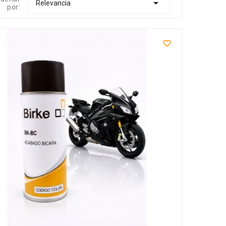

Relevancia
por:
