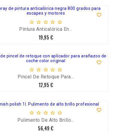






Pintura Anticalórica En...
19,95 €
Precio






Pincel De Retoque Para...
12,95 €
Precio






Pulimento De Alto Brillo...
56,49 €
Precio