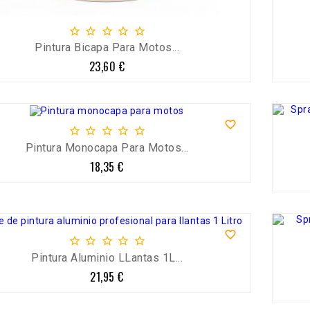





Pintura Bicapa Para Motos...
23,60 €
Precio






Pintura Monocapa Para Motos...
18,35 €
Precio






Pintura Aluminio LLantas 1L...
21,95 €
Precio