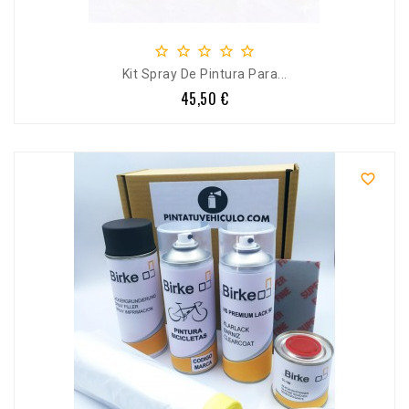





Kit Spray De Pintura Para...
45,50 €
Precio
