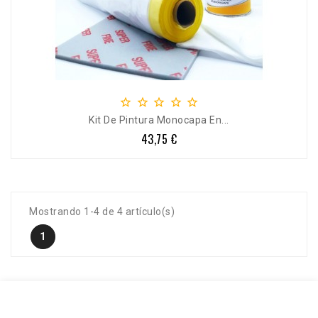





Kit De Pintura Monocapa En...
43,75 €
Precio
Mostrando 1-4 de 4 artículo(s)
1