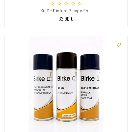





Kit De Pintura Bicapa En...
33,90 €
Precio
