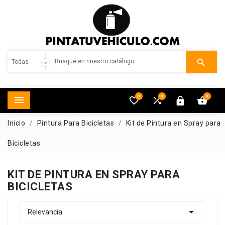

0
0
0





Inicio
Pintura Para Bicicletas
Kit de Pintura en Spray para
Bicicletas
KIT DE PINTURA EN SPRAY PARA
BICICLETAS

Relevancia