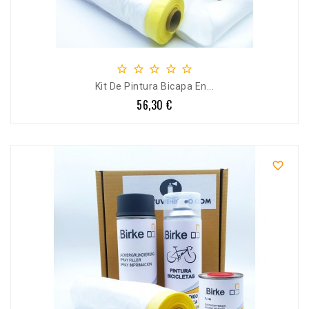





Kit De Pintura Bicapa En...
56,30 €
Precio
