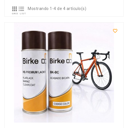


Mostrando 1-4 de 4 artículo(s)
GRID
LIST
