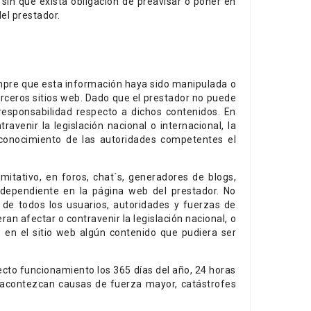
 sin que exista obligación de preavisar o poner en
 del prestador.
iempre que esta información haya sido manipulada o
terceros sitios web. Dado que el prestador no puede
responsabilidad respecto a dichos contenidos. En
avenir la legislación nacional o internacional, la
n conocimiento de las autoridades competentes el
mitativo, en foros, chat´s, generadores de blogs,
ndependiente en la página web del prestador. No
 de todos los usuarios, autoridades y fuerzas de
an afectar o contravenir la legislación nacional, o
e en el sitio web algún contenido que pudiera ser
ecto funcionamiento los 365 días del año, 24 horas
ue acontezcan causas de fuerza mayor, catástrofes