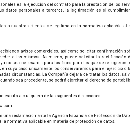
sonales es la ejecución del contrato para la prestación de los ser
us datos personales a terceros, la legitimación es el cumplimien
les a nuestros clientes se legitima en la normativa aplicable a
cibiendo avisos comerciales, así como solicitar confirmación so
eder a los mismos. Asimismo, puede solicitar la rectificación de
 ya no sea necesarios para los fines para los que se recogieron
tos, en cuyo caso únicamente los conservaremos para el ejercicio 
das circunstancias. La Compañía dejará de tratar los datos, salvo
 cuando sea procedente, se podrá ejercitar el derecho de portabil
 un escrito a cualquiera de las siguientes direcciones:
fw.com
tar una reclamación ante la Agencia Española de Protección de Da
la normativa aplicable en materia de protección de datos.