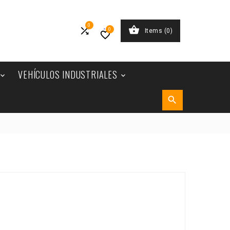
0


0
Items
(0)

VEHÍCULOS INDUSTRIALES

