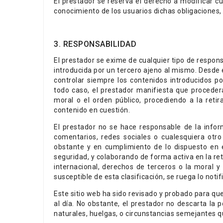
El prestador se reserva el derecho a modificar cu
conocimiento de los usuarios dichas obligaciones,
3. RESPONSABILIDAD
El prestador se exime de cualquier tipo de respon
introducida por un tercero ajeno al mismo. Desde e
controlar siempre los contenidos introducidos p
todo caso, el prestador manifiesta que procederá 
moral o el orden público, procediendo a la reti
contenido en cuestión.
El prestador no se hace responsable de la inform
comentarios, redes sociales o cualesquiera otr
obstante y en cumplimiento de lo dispuesto en e
seguridad, y colaborando de forma activa en la ret
internacional, derechos de terceros o la moral y
susceptible de esta clasificación, se ruega lo noti
Este sitio web ha sido revisado y probado para qu
al día. No obstante, el prestador no descarta la
naturales, huelgas, o circunstancias semejantes q