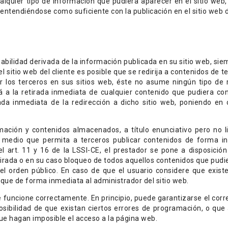
alquier tipo de información que pudiera aparecer en el sitio web,
 entendiéndose como suficiente con la publicación en el sitio web
sabilidad derivada de la información publicada en su sitio web, s
l sitio web del cliente es posible que se redirija a contenidos de 
or los terceros en sus sitios web, éste no asume ningún tipo de 
a la retirada inmediata de cualquier contenido que pudiera contr
rada inmediata de la redirección a dicho sitio web, poniendo e
ación y contenidos almacenados, a título enunciativo pero no li
o medio que permita a terceros publicar contenidos de forma i
l art. 11 y 16 de la LSSI-CE, el prestador se pone a disposición
irada o en su caso bloqueo de todos aquellos contenidos que pudier
 el orden público. En caso de que el usuario considere que exist
fique de forma inmediata al administrador del sitio web.
e funcione correctamente. En principio, puede garantizarse el corr
 posibilidad de que existan ciertos errores de programación, o q
ue hagan imposible el acceso a la página web.