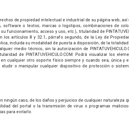
derechos de propiedad intelectual e industrial de su página web, 
eo, software o textos; marcas o logotipos, combinaciones de colo
u funcionamiento, acceso y uso, etc.), titularidad de PINTATUVE
n los artículos 8 y 32.1, párrafo segundo, de la Ley de Propied
blica, incluida su modalidad de puesta a disposición, de la totalida
cualquier medio técnico, sin la autorización de PINTATUVEHICUL
titularidad de PINTATUVEHICULO.COM. Podrá visualizar los element
en cualquier otro soporte físico siempre y cuando sea, única y e
 eludir o manipular cualquier dispositivo de protección o sistem
ngún caso, de los daños y perjuicios de cualquier naturaleza que
ilidad del portal o la transmisión de virus o programas malicio
as para evitarlo.