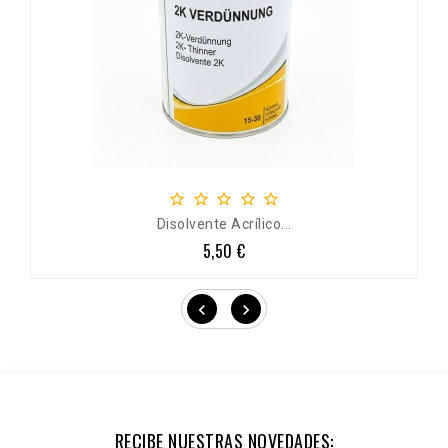





Disolvente Acrílico...
5,50 €
Precio


RECIBE NUESTRAS NOVEDADES: