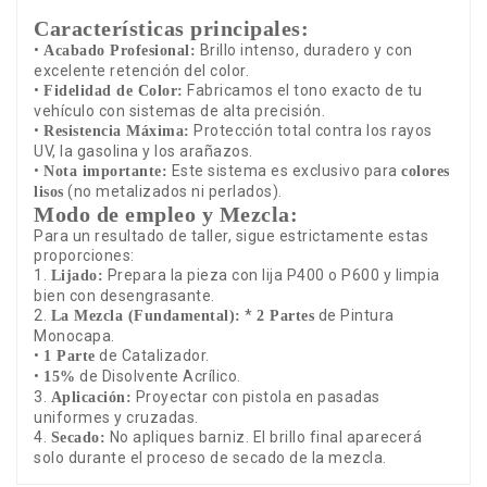
Características principales:
•
Brillo intenso, duradero y con
Acabado Profesional:
excelente retención del color.
•
Fabricamos el tono exacto de tu
Fidelidad de Color:
vehículo con sistemas de alta precisión.
•
Protección total contra los rayos
Resistencia Máxima:
UV, la gasolina y los arañazos.
•
Este sistema es exclusivo para
Nota importante:
colores
(no metalizados ni perlados).
lisos
Modo de empleo y Mezcla:
Para un resultado de taller, sigue estrictamente estas
proporciones:
1.
Prepara la pieza con lija P400 o P600 y limpia
Lijado:
bien con desengrasante.
2.
*
de Pintura
La Mezcla (Fundamental):
2 Partes
Monocapa.
•
de Catalizador.
1 Parte
•
de Disolvente Acrílico.
15%
3.
Proyectar con pistola en pasadas
Aplicación:
uniformes y cruzadas.
4.
No apliques barniz. El brillo final aparecerá
Secado:
solo durante el proceso de secado de la mezcla.